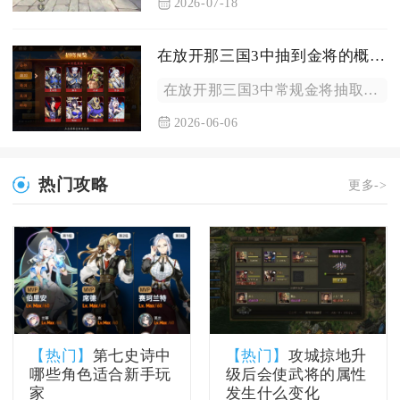
2026-07-18
在放开那三国3中抽到金将的概率有多大
在放开那三国3中常规金将抽取基础综合概率约为1.2%-1.8...
2026-06-06
热门攻略
更多->
【热门】
第七史诗中
【热门】
攻城掠地升
哪些角色适合新手玩
级后会使武将的属性
家
发生什么变化