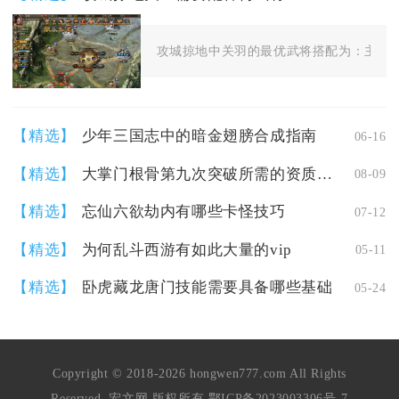
攻城掠地中关羽的最优武将搭配为：主将关
【精选】
少年三国志中的暗金翅膀合成指南
06-16
【精选】
大掌门根骨第九次突破所需的资质是多少
08-09
【精选】
忘仙六欲劫内有哪些卡怪技巧
07-12
【精选】
为何乱斗西游有如此大量的vip
05-11
【精选】
卧虎藏龙唐门技能需要具备哪些基础
05-24
Copyright © 2018-2026 hongwen777.com All Rights
Reserved. 宏文网 版权所有
鄂ICP备2023003306号-7