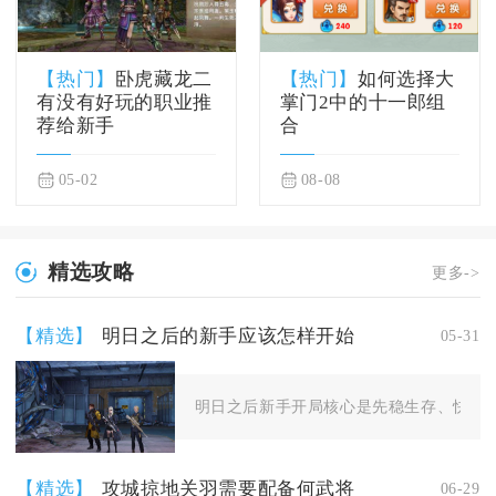
【热门】
卧虎藏龙二
【热门】
如何选择大
有没有好玩的职业推
掌门2中的十一郎组
荐给新手
合
05-02
08-08
精选攻略
更多->
【精选】
明日之后的新手应该怎样开始
05-31
明日之后新手开局核心是先稳生存、快速拿
【精选】
攻城掠地关羽需要配备何武将
06-29