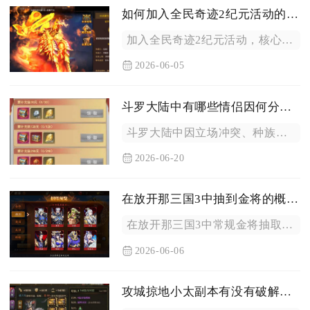
如何加入全民奇迹2纪元活动的行列
加入全民奇迹2纪元活动，核心是先满足等级与服务器解锁条件、完...
2026-06-05
斗罗大陆中有哪些情侣因何分居两地
斗罗大陆中因立场冲突、种族隔阂、实力差距及宿命羁绊分居两地的...
2026-06-20
在放开那三国3中抽到金将的概率有多大
在放开那三国3中常规金将抽取基础综合概率约为1.2%-1.8...
2026-06-06
攻城掠地小太副本有没有破解方法