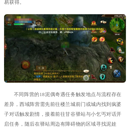
易获得。
不同阵营的18泥偶奇遇任务触发地点与流程存在
差异，西域阵营需先前往楼兰城前门或城内找到疯婆
子对话触发剧情，接着前往甘谷驿站与小乞丐对话开
启任务，随后在驿站周边有障碍物的区域寻找泥娃