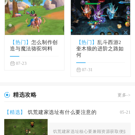
【热门】
怎么制作创
【热门】
乱斗西游2
造与魔法骆驼饲料
奎木狼的进阶之路如
何
07-23
07-31
精选攻略
更多->
【精选】
饥荒建家选址有什么要注意的
05-21
饥荒建家选址核心要兼顾资源获取便捷性、