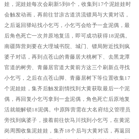
娃，泥娃娃每次会刷新5到8个，收集到17个泥娃娃时
会触发动画，再前往甘凉古道洪流镖局与大黄对话，
之后返回驿站找小乞丐，小乞丐会给予一盒泥偶，最
后角色死亡一次并原地复活，即可成功获得18泥偶。
南疆阵营则要在大理城书院、城门、镖局附近找到疯
婆子对话，再到点苍山的青藤居大桃树下、去黑龙潭
官道的树旁、青藤居官道大黄前方这三个刷新点寻找
小乞丐，之后在点苍山脚、青藤居树下等位置收集17
个泥娃娃，集齐后触发剧情找到大黄获取最后一个泥
偶，再回复小乞丐拿到一盒泥偶，角色死亡后原地复
活就能解锁18泥偶。中原阵营需在大名府结义管理员
旁找到疯婆子，接着前往饮马川找到小乞丐，在黄泥
岗周围收集泥娃娃，集齐18个后与大黄对话，再返回