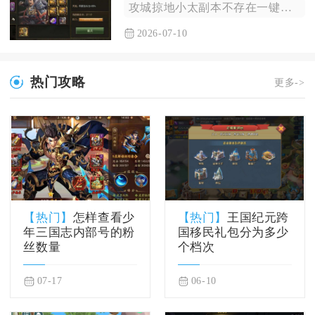
攻城掠地小太副本不存在一键秒杀类的外挂破解手段，想要顺利通关...
2026-07-10
热门攻略
更多->
【热门】
怎样查看少
【热门】
王国纪元跨
年三国志内部号的粉
国移民礼包分为多少
丝数量
个档次
07-17
06-10