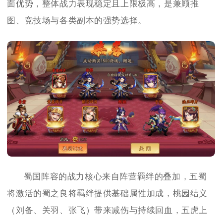
面优势，整体战力表现稳定且上限极高，是兼顾推
图、竞技场与各类副本的强势选择。
蜀国阵容的战力核心来自阵营羁绊的叠加，五蜀
将激活的蜀之良将羁绊提供基础属性加成，桃园结义
（刘备、关羽、张飞）带来减伤与持续回血，五虎上