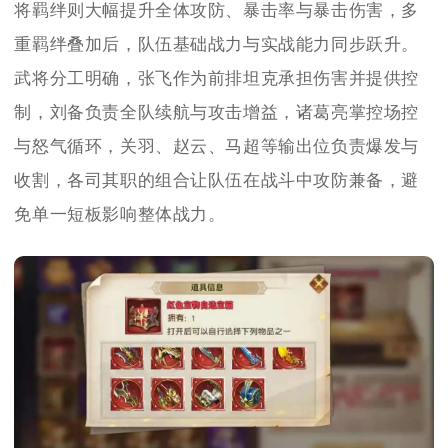
将羁绊则大幅提升全体攻防、暴击率与暴击伤害，多
重羁绊叠加后，队伍基础战力与实战能力同步跃升。
武将分工明确，张飞作为前排坦克承担伤害并提供控
制，刘备负责全队续航与攻击增益，诸葛亮掌控场控
与怒气循环，关羽、赵云、马超等输出位负责爆发与
收割，各司其职的组合让队伍在战斗中攻防兼备，避
免单一短板影响整体战力。