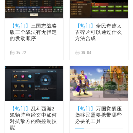
【热门】
三国志战略
【热门】
全民奇迹太
版三个战法有无指定
古碎片可以通过什么
的发动顺序
方法合成
05-22
06-04
【热门】
乱斗西游2
【热门】
万国觉醒压
魍魉阵容经文中如何
堡移民需要携带哪些
对抗敌方的强控制技
必要的工具
能