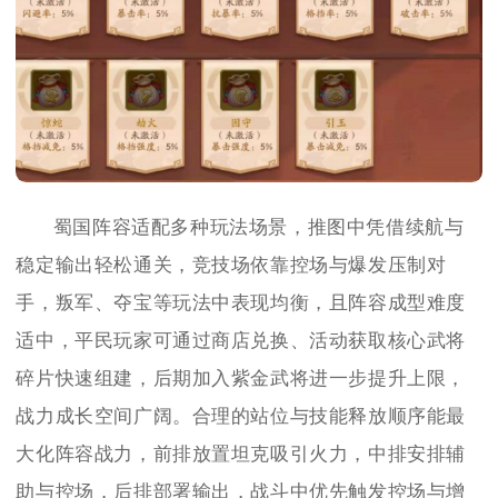
蜀国阵容适配多种玩法场景，推图中凭借续航与
稳定输出轻松通关，竞技场依靠控场与爆发压制对
手，叛军、夺宝等玩法中表现均衡，且阵容成型难度
适中，平民玩家可通过商店兑换、活动获取核心武将
碎片快速组建，后期加入紫金武将进一步提升上限，
战力成长空间广阔。合理的站位与技能释放顺序能最
大化阵容战力，前排放置坦克吸引火力，中排安排辅
助与控场，后排部署输出，战斗中优先触发控场与增