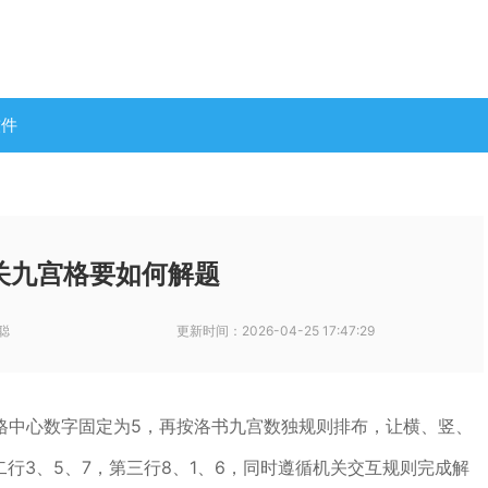
软件
关九宫格要如何解题
聪
更新时间：
2026-04-25 17:47:29
格中心数字固定为5，再按洛书九宫数独规则排布，让横、竖、
二行3、5、7，第三行8、1、6，同时遵循机关交互规则完成解