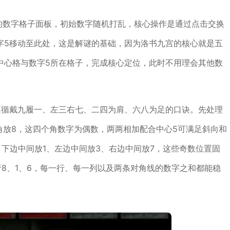
的数字格子面板，初始数字随机打乱，核心操作是通过点击交换
字5移动至此处，这是解谜的基础，因为洛书九宫的核心就是五
中心格与数字5所在格子，完成核心定位，此时不用理会其他数
遵循戴九履一、左三右七、二四为肩、六八为足的口诀。先处理
角放8，这四个角数字为偶数，两两相加配合中心5可满足斜向和
、下边中间放1、左边中间放3、右边中间放7，这些奇数位置固
行8、1、6，每一行、每一列以及两条对角线的数字之和都能稳