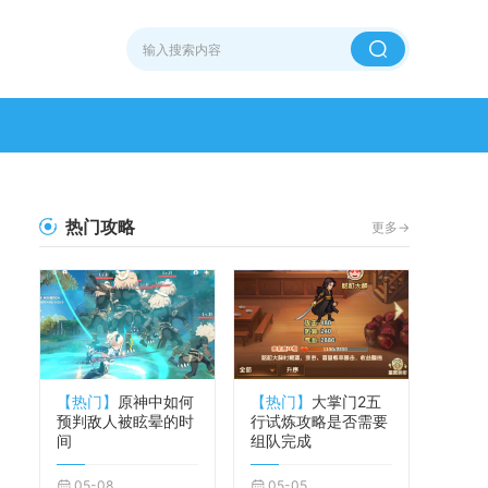
热门攻略
更多->
【热门】
原神中如何
【热门】
大掌门2五
预判敌人被眩晕的时
行试炼攻略是否需要
间
组队完成
05-08
05-05