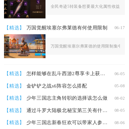
全民奇迹5转装备想要最大化属性收益，核心
【精选】
万国觉醒埃塞尔弗莱德有何使用限制
06-17
万国觉醒埃塞尔弗莱德的使用限制集中在兵
【精选】
怎样能够在乱斗西游2尊享卡上获取到元宝
06-05
【精选】
金铲铲之战s6阵容怎么搭配
05-08
【精选】
少年三国志主角转职的选择该怎么做
08-02
【精选】
通过斗罗大陆极北秘宝第三关有什么窍门吗
08-05
【精选】
少年三国志新春狂欢可以带家人参加吗
08-06