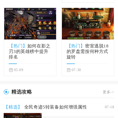
【热门】
如何在影之
【热门】
密室逃脱18
刃3的英雄榜中提升
的罗盘需按何种方式
排名
旋转
05-09
07-30
精选攻略
更多->
【精选】
全民奇迹5转装备如何增强属性
07-18