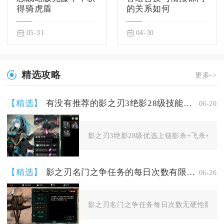
得骑虎盾
的关系如何
05-31
04-30
精选攻略
更多->
【精选】
有没有推荐的影之刃3绝影28级技能组合
06-20
影之刃3绝影28级优选上链影杀+飞杀+凌空蹴
【精选】
影之刃名门之争任务的每日次数有限制吗
06-26
影之刃名门之争任务每日次数无硬性限制，