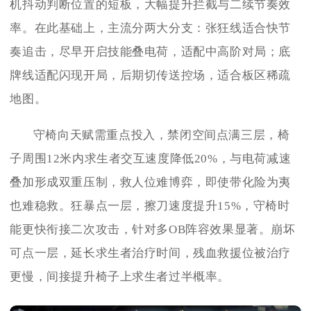
机抖动判断位置的短板，大幅提升拦截与二续节奏效
率。在此基础上，主流分两大分支：张狂线适合快节
奏追击，尽早开启技能叠电荷，适配中高阶对局；底
牌线适配闪现开局，后期切传送控场，适合板区稀疏
地图。
守椅向天赋需重点投入，禁闭空间点满三层，椅
子周围12米内求生者交互速度降低20%，与电荷减速
叠加形成双重压制，救人位难博弈，即使带化险为夷
也难稳救。狂暴点一层，擦刀速度提升15%，守椅时
能更快衔接二次攻击，针对多OB阵容效果显著。崩坏
可点一层，延长求生者治疗时间，残血救援位被治疗
更慢，间接提升椅子上求生者过半概率。