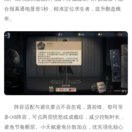
合报幕通电显形5秒，精准定位求生者，提升翻盘概
率。
阵容适配与避坑要点不容忽视，遇前锋、祭司等
多OB阵容，可点两层愤怒或成瘾症，减少控制时长，
避免节奏断层。小天赋避免分散加点，优先强化核心