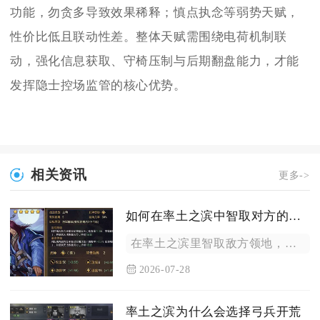
功能，勿贪多导致效果稀释；慎点执念等弱势天赋，
性价比低且联动性差。整体天赋需围绕电荷机制联
动，强化信息获取、守椅压制与后期翻盘能力，才能
发挥隐士控场监管的核心优势。
相关资讯
更多->
如何在率土之滨中智取对方的领地
在率土之滨里智取敌方领地，核心思路是依靠断链封锁、声东击西战...
2026-07-28
率土之滨为什么会选择弓兵开荒