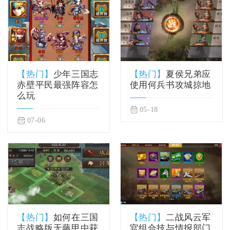
【热门】
少年三国志
【热门】
夏侯兄弟应
赤壁平民最强阵容怎
使用何兵书攻城掠地
么玩
05-18
07-06
【热门】
如何在三国
【热门】
二战风云军
志战略版无藤甲中获
官组合技与情报部门