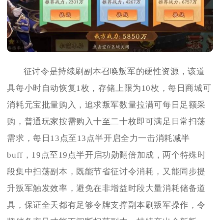
征讨令是持续刷副本召唤叛军的硬性资源，该道
具每小时自动恢复1枚，存储上限为10枚，每日商城可
消耗元宝批量购入，追求叛军数量拉满可每日足额采
购，普通玩家按需购入十至二十枚即可满足日常扫荡
需求，每日13点至13点半开启全力一击消耗减半
buff，19点至19点半开启功勋翻倍加成，两个特殊时
段集中扫荡副本，既能节省征讨令消耗，又能同步提
升叛军触发效率，避免在非增益时段大量消耗储备道
具，保证全天都有足够令牌支撑副本刷叛军操作，令