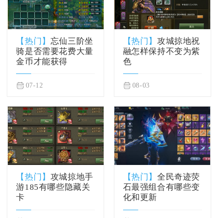
【热门】
忘仙三阶坐
【热门】
攻城掠地祝
骑是否需要花费大量
融怎样保持不变为紫
金币才能获得
色
07-12
08-03
【热门】
攻城掠地手
【热门】
全民奇迹荧
游185有哪些隐藏关
石最强组合有哪些变
卡
化和更新