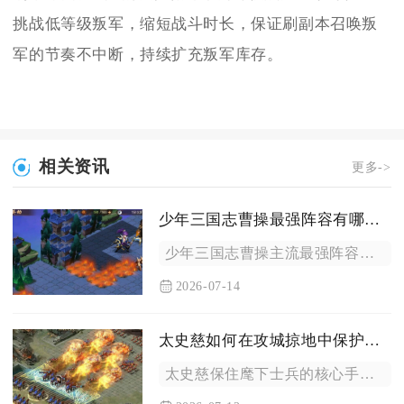
挑战低等级叛军，缩短战斗时长，保证刷副本召唤叛
军的节奏不中断，持续扩充叛军库存。
相关资讯
更多->
少年三国志曹操最强阵容有哪些武将
少年三国志曹操主流最强阵容分为三套成型搭配，核心武将分别为控...
2026-07-14
太史慈如何在攻城掠地中保护士兵
太史慈保住麾下士兵的核心手段，是依靠两次战法拦截敌方技能伤害...