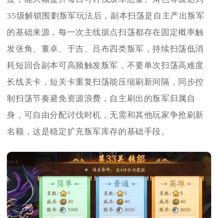
35级解锁围剿叛军玩法后，副本扫荡是自主产出叛军
的基础来源，每一次主线据点扫荡都存在固定概率触
发张角、董卓、于吉、吕布四类叛军，持续扫荡低消
耗短回合副本可高频触发叛军，不要单次扫荡高难度
长线关卡，短关卡重复扫荡能压缩刷新间隔，同步控
制扫荡节奏避免资源浪费，自主刷出的叛军归属自
身，可自由分配讨伐时机，无需和其他玩家争抢刷新
名额，这是稳定扩充叛军库存的基础手段。