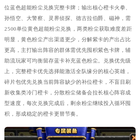
位蓝色超能粉尘兑换完整卡牌；输出核心橙卡火拳、
孙悟空、大警察、灵界侦探、德古拉伯爵、磁神，需
2500单位黄色超能粉尘兑换，两类粉尘获取难度差距
明显，黄色粉尘产出渠道更少，分解紫卡的产出占比
更高，主打输出阵容的群体需优先囤积紫色卡牌，辅
助流玩家可均衡留存蓝卡补充蓝色粉尘。兑换优先级
上，完整橙卡优先选择能激活全队缘分的核心英雄，
碎片包优先兑换当前阵容缺少的补位橙卡，不盲目刷
新收集类冷门橙卡，分散粉尘储备会拉长核心阵容成
型速度，每次兑换完成后，剩余粉尘继续投入循环囤
积，形成稳定的橙卡更替节奏。