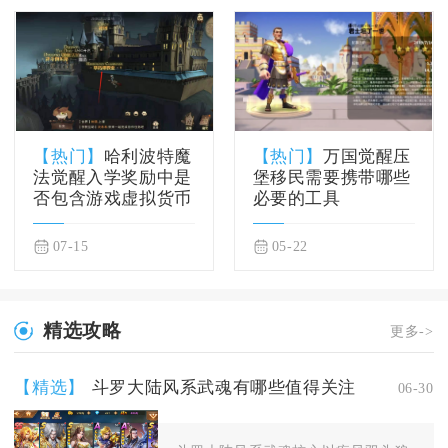
【热门】
哈利波特魔
【热门】
万国觉醒压
法觉醒入学奖励中是
堡移民需要携带哪些
否包含游戏虚拟货币
必要的工具
07-15
05-22
精选攻略
更多->
【精选】
斗罗大陆风系武魂有哪些值得关注
06-30