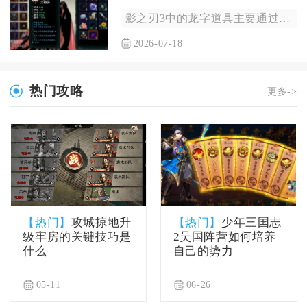
影之刃3中的龙字道具主要通过虚空裂缝湮灭难度副本掉落，搭配正...
2026-07-18
热门攻略
更多->
【热门】
攻城掠地升
【热门】
少年三国志
级牢房的关键技巧是
2吴国阵营如何培养
什么
自己的势力
05-11
06-26