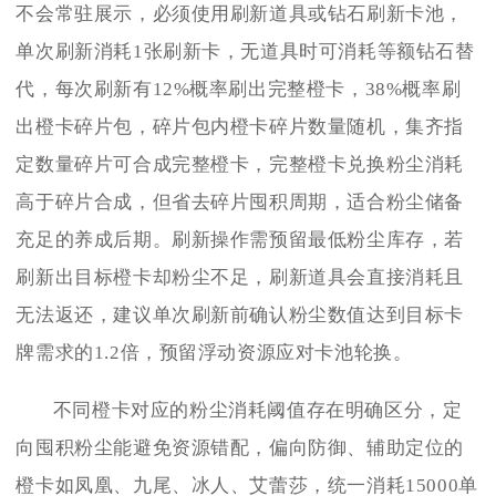
不会常驻展示，必须使用刷新道具或钻石刷新卡池，
单次刷新消耗1张刷新卡，无道具时可消耗等额钻石替
代，每次刷新有12%概率刷出完整橙卡，38%概率刷
出橙卡碎片包，碎片包内橙卡碎片数量随机，集齐指
定数量碎片可合成完整橙卡，完整橙卡兑换粉尘消耗
高于碎片合成，但省去碎片囤积周期，适合粉尘储备
充足的养成后期。刷新操作需预留最低粉尘库存，若
刷新出目标橙卡却粉尘不足，刷新道具会直接消耗且
无法返还，建议单次刷新前确认粉尘数值达到目标卡
牌需求的1.2倍，预留浮动资源应对卡池轮换。
不同橙卡对应的粉尘消耗阈值存在明确区分，定
向囤积粉尘能避免资源错配，偏向防御、辅助定位的
橙卡如凤凰、九尾、冰人、艾蕾莎，统一消耗15000单