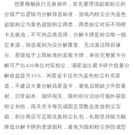
想要顺畅执行兑换操作，首先要理清超能粉尘的
分级产出逻辑与分解筛选标准，游戏内粉尘分为蓝色
超能粉尘与黄色超能粉尘两类，两类粉尘对应不同橙
卡兑换池，不可跨品类混用，分解卡牌是粉尘唯一稳
定来源，筛选规则为仅分解重复、无法激活阵容缘
分、星级低于上阵标准的蓝紫卡牌，单张完整紫卡分
解可产出420单位对应粉尘，满星溢出紫卡碎片批量分
解收益提升35%，闲置蓝卡仅作为蓝色粉尘补充渠
道，不建议大量分解高星蓝卡，避免后期缺少升阶素
材。日常副本、循环闯关、限时积分活动可额外获取
粉尘补给，闯关关卡每完成固定层数会发放粉尘宝
箱，积分商店可定期兑换粉尘礼包，长期坚持能大幅
降低分解卡牌的资源损耗，避免为囤积粉尘拆毁成型