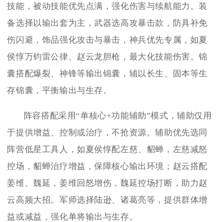
技能，被动技能优先点满，强化伤害与续航能力。装
备选择以输出套为主，武器选高攻暴击款，防具补免
伤闪避，饰品强化攻击与暴击，神兵优先专属，如夏
侯惇万钧雷公律、赵云龙胆枪，最大化技能伤害。锦
囊搭配爆裂、神锋等输出锦囊，辅以长生、固本等生
存锦囊，平衡输出与生存。
阵容搭配采用“单核心+功能辅助”模式，辅助仅用
于提供增益、控制或治疗，不抢资源。辅助优先选同
阵营低星工具人，如夏侯惇配左慈、貂蝉，左慈减怒
控场，貂蝉治疗增益，保障核心输出环境；赵云搭配
姜维、魏延，姜维回怒增伤，魏延控场打断，助力赵
云高频大招。军师选择陆逊、诸葛亮等，提供群体增
益或减益，强化单将输出与生存。