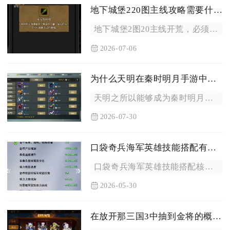
地下城堡220图主线攻略需要什么装备
地下城堡2图20主线开荒，必须备好盾锤、红冠、星国袍、绿龙坠...
2026-07-06
为什么天明在秦时明月手游中拥有最强的实力
天明之所以能够成为秦时明月手游当中实力顶尖的角色，核心在于自...
2026-07-30
口袋奇兵海军英雄技能搭配有什么心得吗
口袋奇兵海军英雄技能搭配核心是围绕专属技能、稀有出征、海军增...
2026-05-30
在放开那三国3中抽到金将的概率有多大