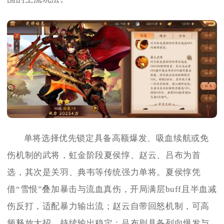
单将选择优先锁定具备高额爆发、吸血续航或免
伤机制的武将，虹金阶段夏侯惇、赵云、吕布为首
选，其次是关羽、典韦等传统强力单将。夏侯惇凭
借“雪恨”叠加暴击与流血真伤，开局满层buff且半血减
伤反打，适配暴力输出流；赵云自带回怒机制，可高
频释放大招，持续输出稳定；吕布则具备列向爆发与