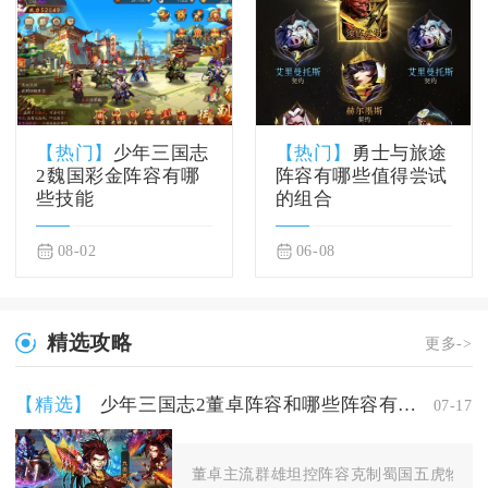
【热门】
少年三国志
【热门】
勇士与旅途
2魏国彩金阵容有哪
阵容有哪些值得尝试
些技能
的组合
08-02
06-08
精选攻略
更多->
【精选】
少年三国志2董卓阵容和哪些阵容有克制关系
07-17
董卓主流群雄坦控阵容克制蜀国五虎物理快