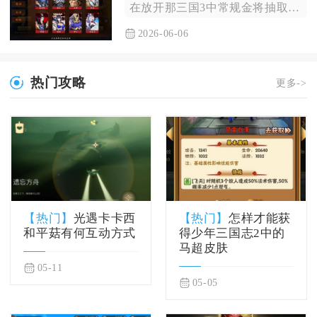
在放开那三国3中常规金将抽取基础综合概率约为1.2%-1.8...
2026-06-06
热门攻略
更多->
【热门】
光遇卡卡西
【热门】
怎样才能获
和平菇有何互动方式
得少年三国志2中的
马超皮肤
05-11
05-05