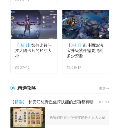
【热门】
如何比较斗
【热门】
乱斗西游法
罗大陆卡片的尺寸大
宝升级紫件需要消耗
小
多少资源
07-12
06-17
精选攻略
更多->
【精选】
长安幻想青丘坐骑技能的选项都有哪些呢
07-31
长安幻想青丘坐骑技能分为五大天赋树，所有可选技能