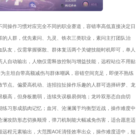
不同操作习惯对应完全不同的职业赛道，容错率高低直接决定日
挥的人群，优先素问、九灵、铁衣三类职业，素问主打团队治
血队友，仅需掌握驱散、群体复活两个关键技能时机即可，单人
药人自动输出，人物仅需释放控制与增益技能，远程站位不用贴
作为主坦自带高额减伤与群体嘲讽，容错空间充足，即便不熟练
放节点。偏爱高机动、连招拉扯操作乐趣的人群可选择碎梦、龙
限极高，但身板脆弱，连续失误极易倒地；龙吟双形态自由切
期练习形成肌肉记忆；血河、沧澜属于均衡型近战，操作难度中
沧澜攻防形态切换顺滑，弹刀机制能大幅减免伤害，适合愿意适
相远程元素输出，大范围AOE清怪效率出众，操作难度适中，短