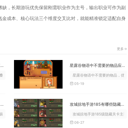
稀缺，长期游玩优先保留刚需职业作为主号，输出职业可作为副
氪金成本、核心玩法三个维度交叉比对，就能精准锁定适配自身
更多->
在摩尔庄园蚕宝宝的喂食应该怎样进行
星露谷物语中不需要的物品应该放在哪
叶，按蚕龄定量、定时投喂，配合正...
星露谷物语中不需要的物品，优先
05-19
叶绿版中最有战斗力的十只口袋妖怪是谁
攻城掠地手游185有哪些隐藏关卡
妖怪为：超梦、快龙、卡比兽、胡地...
攻城掠地手游185级隐藏关卡主要
06-27