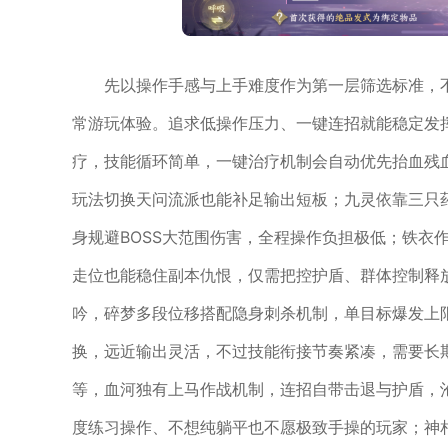
先以操作手感与上手难度作为第一层筛选标准，
常游玩体验。追求低操作压力、一键连招就能稳定发
疗，技能循环简单，一键治疗机制会自动优先抬血残
玩法切换天问流派也能补足输出短板；九灵依靠三只
身规避BOSS大范围伤害，全程操作负担极低；铁衣
走位也能稳住副本仇恨，仅需把控护盾、群体控制释
吟，碎梦多段位移搭配隐身刺杀机制，单目标爆发上
换，远近输出灵活，不过技能衔接节奏紧凑，需要长
等，血河独有上马作战机制，连招自带击退与护盾，
度练习操作、不想纯躺平也不愿极致手操的玩家；神