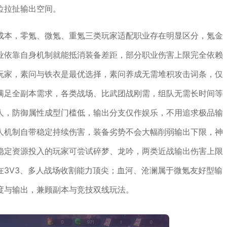
位拉扯输出空间。
成本，零氪、微氪、重氪三类玩家适配职业存在明显区分，氪金
业依靠自身机制就能抵消装备差距，部分职业伤害上限完全依赖
玩家，素问与铁衣是最优选择，素问养成无需堆积攻击词条，仅
满足全副本需求，各类战场、比武团战刚需，组队无需长时间等
人，防御属性成型门槛低，输出分支仅作娱乐，不用追求极品输
人机制自带稳定持续伤害，装备劣势不会大幅削弱输出下限，神
有稳定资源投入的玩家可尝试碎梦、龙吟，两类近战输出伤害上限
在3V3、多人战场收割能力顶尖；血河、沧澜属于微氪友好型输
度与输出，兼顾副本与竞技双线玩法。