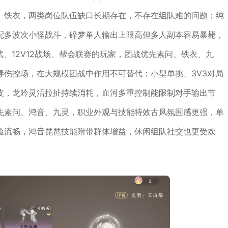
、铁衣，两类岗位队伍缺口长期存在，不存在组队难的问题；纯
配多波次小怪战斗，碎梦单人输出上限高但多人副本容易暴毙，
、12V12战场、帮会联赛的玩家，团战优先素问、铁衣、九
毒伤控场，在大规模团战中作用不可替代；小型单挑、3V3对局
皮，龙吟灵活拉扯持续消耗，血河多重控制能限制对手输出节
先素问、鸿音、九灵，职业外观与技能特效古风氛围感更强，单
验流畅，鸿音琵琶技能附带群体增益，休闲组队社交也更受欢