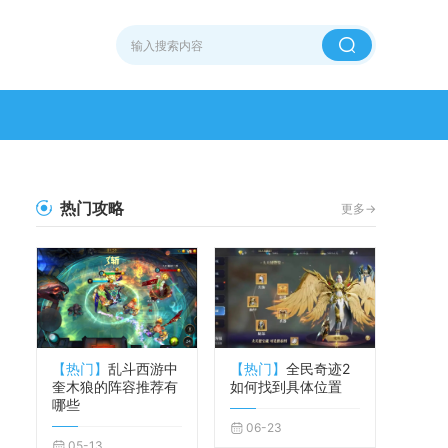
热门攻略
更多->
【热门】
乱斗西游中
【热门】
全民奇迹2
奎木狼的阵容推荐有
如何找到具体位置
哪些
06-23
05-13