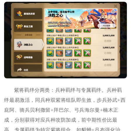
紫将羁绊分两类：兵种羁绊与专属羁绊。兵种羁
绊最易激活，同兵种双紫将组队即生效，步兵孙武+西
庇阿、骑兵贝利撒留+拜巴尔、弓兵海尔曼+楠木正
成，分别获得对应兵种攻防加成，前中期性价比最
高。专属羁绊为特定紫将组合，如貂蝉+吕布强化治