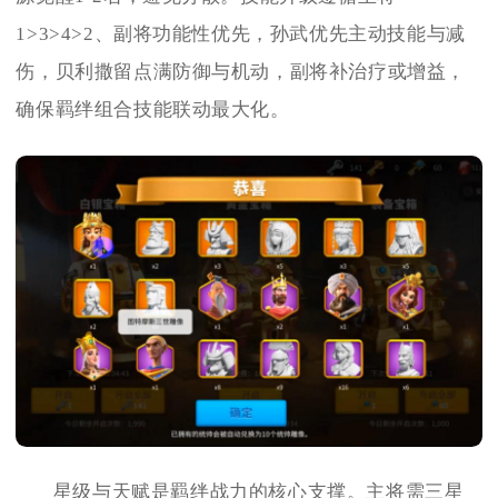
1>3>4>2、副将功能性优先，孙武优先主动技能与减
伤，贝利撒留点满防御与机动，副将补治疗或增益，
确保羁绊组合技能联动最大化。
星级与天赋是羁绊战力的核心支撑。主将需三星