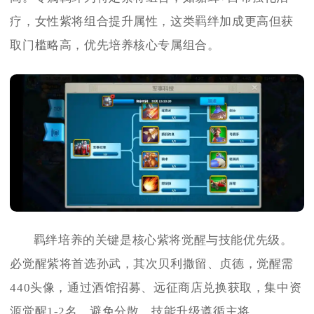
疗，女性紫将组合提升属性，这类羁绊加成更高但获
取门槛略高，优先培养核心专属组合。
羁绊培养的关键是核心紫将觉醒与技能优先级。
必觉醒紫将首选孙武，其次贝利撒留、贞德，觉醒需
440头像，通过酒馆招募、远征商店兑换获取，集中资
源觉醒1-2名，避免分散。技能升级遵循主将