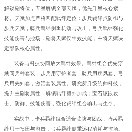
解锁副将位，五星解锁全部天赋，优先升星核心紫
将。天赋加点严格匹配羁绊定位：步兵羁绊点防御与
步兵天赋，骑兵羁绊侧重机动与攻击，弓兵羁绊强化
技能伤害与控场，副将天赋仅生效技能，主将天赋决
定部队核心属性。
装备与科技协同放大羁绊效果。羁绊组合优先穿
戴同兵种套装，步兵用守护者套、骑兵用疾风套、弓
兵用先知套，激活套装属性。研究所升级统帅科技，
提升主副将属性，解锁羁绊额外加成；宝石镶嵌攻
击、防御、技能伤害，强化羁绊组合输出与生存。
实战中，步兵羁绊组合适合驻防与团战，骑兵羁
绊用于扫田与游击，弓兵羁绊侧重远程消耗与控场。