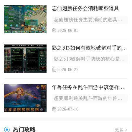
忘仙翅膀任务会消耗哪些道具
忘仙翅膀任务主要消耗的道具有翅膀进阶丹、绑定银子、非绑定银子...
2026-06-05
影之刃3如何有效地破解对手的防线
影之刃3破解对手防线的核心是破甲优先、控场衔接、真实伤害补刀...
2026-06-27
年兽任务在乱斗西游中该怎样打败
想要顺利通关乱斗西游的年兽任务，核心打法是先用AOE技能逼出...
2026-07-16
热门攻略
更多->