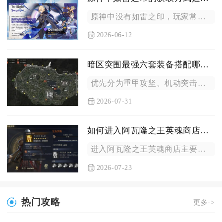
原神中没有如雷之印，玩家常说的是雷之印，它主要通过稻妻区域开...
2026-06-12
暗区突围最强六套装备搭配哪些好
优先分为重甲攻坚、机动突击、远距离狙击、巷战贴脸、均衡通用、...
2026-07-31
如何进入阿瓦隆之王英魂商店完成购买
进入阿瓦隆之王英魂商店主要依靠英雄面板的碎片分解入口，分解闲...
2026-07-23
热门攻略
更多->