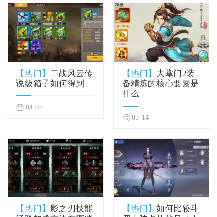
【热门】
二战风云传
【热门】
大掌门2装
说级箱子如何得到
备精炼的核心要素是
什么
08-07
05-14
【热门】
影之刃技能
【热门】
如何比较斗