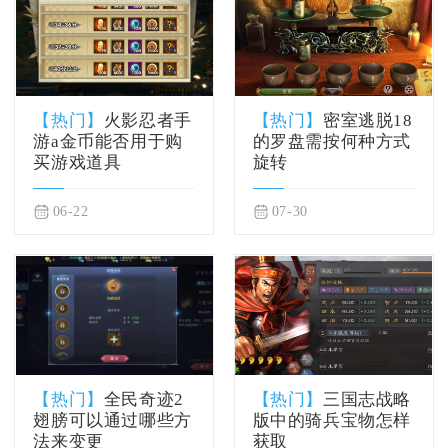
【热门】
火影忍者手
【热门】
密室逃脱18
游a金币能否用于购
的罗盘需按何种方式
买游戏道具
旋转
06-22
07-30
【热门】
全民奇迹2
【热门】
三国志战略
翅膀可以通过哪些方
版中的骑兵宝物怎样
法来变更
获取