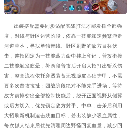
出装搭配需要同步适配实战打法才能发挥全部强
度，对线与野区运营阶段，依靠一技能加速频繁游走
河道草丛，寻找单独带线、野区刷野的敌方目标伏
击，连招固定为一技能蓄力命中挂上印记，普攻衔接
二技能触发眩晕，补两段普攻后开启大招打出斩杀伤
害，整套流程依托穿透装备无视脆皮基础护甲，不需
要多次普攻拉扯；团战阶段绝对不能先手进场，等待
敌方前排交出全部控制技能后，绕开正面视野从侧翼
或后方切入，优先锁定敌方射手、中单，击杀后利用
大招刷新机制追击残血目标，若出装缺少吸血属性，
每次抓人结束后优先清理周边野怪回复血量，减少回