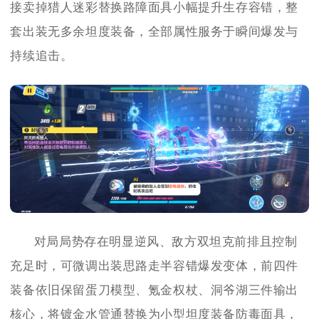
接卖掉猎人迷彩替换路障面具小幅提升生存容错，整
套出装无多余坦度装备，全部属性服务于瞬间爆发与
持续追击。
对局局势存在明显逆风、敌方双坦克前排且控制
充足时，可微调出装思路走半容错爆发变体，前四件
装备依旧保留蛋刀模型、氪金权杖、洞爷湖三件输出
核心，将镀金水管通替换为小型坦度装备防毒面具，