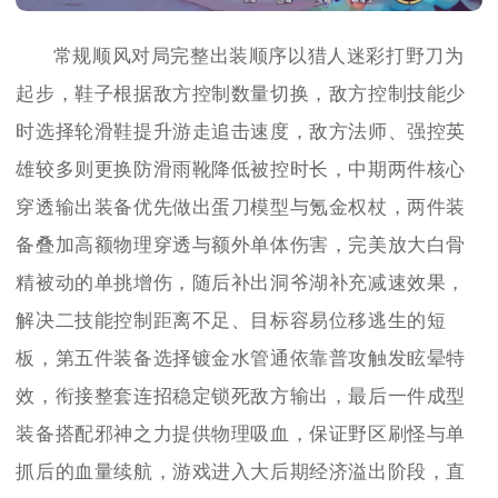
常规顺风对局完整出装顺序以猎人迷彩打野刀为
起步，鞋子根据敌方控制数量切换，敌方控制技能少
时选择轮滑鞋提升游走追击速度，敌方法师、强控英
雄较多则更换防滑雨靴降低被控时长，中期两件核心
穿透输出装备优先做出蛋刀模型与氪金权杖，两件装
备叠加高额物理穿透与额外单体伤害，完美放大白骨
精被动的单挑增伤，随后补出洞爷湖补充减速效果，
解决二技能控制距离不足、目标容易位移逃生的短
板，第五件装备选择镀金水管通依靠普攻触发眩晕特
效，衔接整套连招稳定锁死敌方输出，最后一件成型
装备搭配邪神之力提供物理吸血，保证野区刷怪与单
抓后的血量续航，游戏进入大后期经济溢出阶段，直