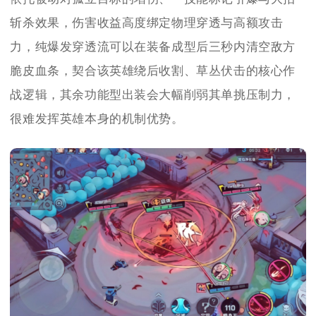
斩杀效果，伤害收益高度绑定物理穿透与高额攻击
力，纯爆发穿透流可以在装备成型后三秒内清空敌方
脆皮血条，契合该英雄绕后收割、草丛伏击的核心作
战逻辑，其余功能型出装会大幅削弱其单挑压制力，
很难发挥英雄本身的机制优势。