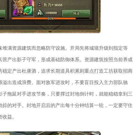
味堆满资源建筑而忽略防守设施。开局先将城墙升级到指定等
兵营产出影子守军，形成基础防御体系。资源建筑按照当前养成
坊稳定产出杜康酒，追求长期道具积累则重点打造工坊获取招商
源溢出造成浪费。面对敌军进攻时，不要盲目投入主力部队驰
影子拖延对手进攻节奏，只要撑过封地倒计时，就能稳稳拿到三
劫掠的对手。封地开启后的产出每十分钟结算一轮，一定要守住
资收益。