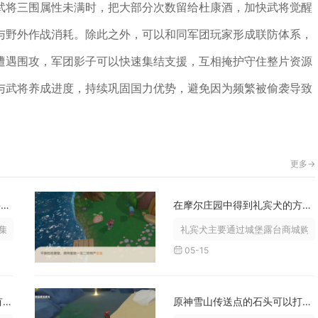
武将三围属性未满时，把大部分次数留给杜康酒，加快武将觉醒
与野外作战消耗。除此之外，可以和同军团玩家形成联防体系，
遭遇围攻，军团影子可以快速集结支援，互相掩护守住整片资源
与武将养成进度，持续巩固国力优势，避免因为频繁被偷袭导致
更多->
英魂之刃自走棋中有哪些需要注意的地方
在摩尔庄园中得到礼宾犬的方法是什么
中在经济运营、人口节奏、羁绊搭配...
礼宾犬主要通过城堡露台商城购买
05-15
全民奇迹pk之王对个人发展有何助益
原神雪山传送点的石头可以打掉吗