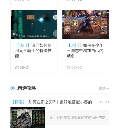
【热门】
请问如何使
【热门】
如何在少年
用元气骑士的特殊技
三国志中增加自己的
能
威名
05-21
07-07
精选攻略
更多->
【精选】
如何在影之刃3中更好地搭配小葵的技能
07-23
沐小葵想要实现极致的技能循环与伤害收益，核心方案